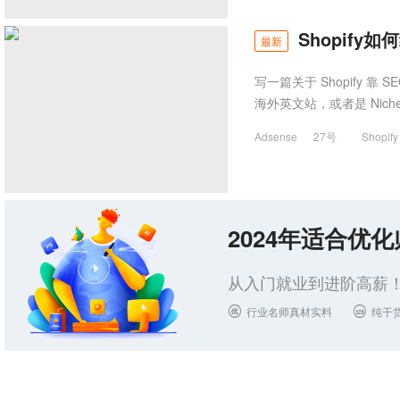
Shopify
最新
写一篇关于 Shopify 靠
海外英文站，或者是 Nich
Adsense
27号
Shopify
2024年适合优
从入门就业到进阶高薪！
行业名师真材实料
纯干

