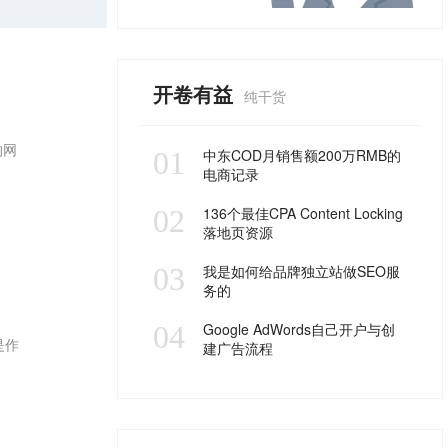
开卷有益
纯干货
的网
01
中东COD月销售额200万RMB的
电商记录
02
136个最佳CPA Content Locking
落地页资源
03
我是如何给品牌独立站做SEO服
务的
04
Google AdWords自己开户与创
是作
建广告流程