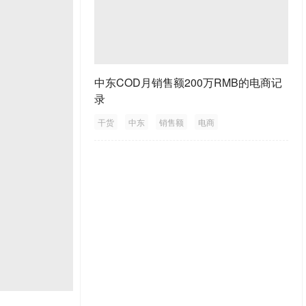
中东COD月销售额200万RMB的电商记
录
干货
中东
销售额
电商