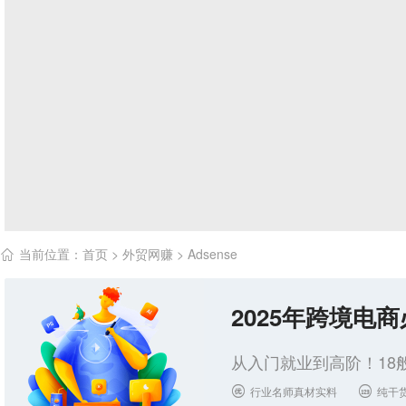
当前位置：
首页
>
外贸网赚
>
Adsense

2025年跨境电
从入门就业到高阶！18
行业名师真材实料
纯干

