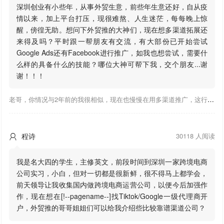
深圳创业有小些年，从事外贸生意，前些年生意还好，自从疫
情以来，加上平台打压，现很难熬、人生迷茫，每每晚上惊
醒，傍徨无助。想问下外贸推的大神们，现在想多渠道拓展还
来得及吗？平时跟一帮朋友有交流，有大部份已开始尝试
Google Ads还有Facebook进行推广，如我也想尝试，需要什
么样的具备什么的技能？哪位大神可帮下我，交个朋友...谢
谢！！！
老哥，你情况与2年前的我很相似，现在也慢慢在用多渠道推广，这行有钱景，你有基础上手会比较快，不必担心。至于Google还是Facebook哪好上手，我是Google广告入手，现在迷上外贸推关注大神们的营销推广干货。有空你也可多泡下这站，真能学到不少东西；希望可以帮到你！
程诗
30118 人阅读

我是名大四的学生，主修英文，前段时间到深圳一家跨境电商
公司实习，小白，但对一切都是很新鲜，很不得马上都学会，
前天领导让我收集国内做跨境电商运营公司，以便今后加强作
作，现在想在[!--pagename--]找Tiktok/Google一级代理商开
户，外贸推的哥哥姐姐们可以给我介绍些比较靠谱渠道公司？