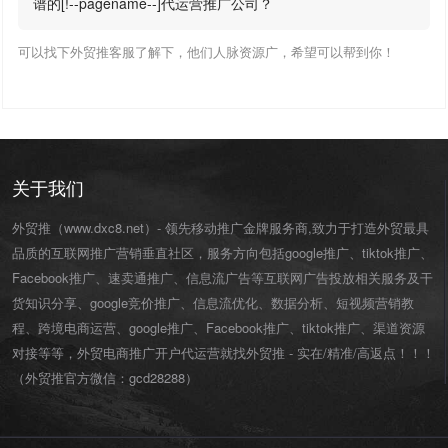
谱的[!--pagename--]代运营推广公司？
可以找下外贸推客服了解下，他们人脉资源广，希望可以帮到你！
关于我们
外贸推（www.dxc8.net）- 领先移动推广金牌服务商,致力于打造外贸最具
品质的互联网推广营销垂直社区，服务方向包括google推广、tiktok推广、
Facebook推广、速卖通推广、信息流广告等互联网广告投放相关服务及干
货知识分享、google竞价推广、信息流优化、数据分析、短视频营销教
程、跨境电商运营、
google推广
、
Facebook推广
、
tiktok推广
、渠道资源
对接等等，外贸电商推广开户代运营就找外贸推 - 实在/精准/高返点！！！
（外贸推官方微信：
gcd28288
）