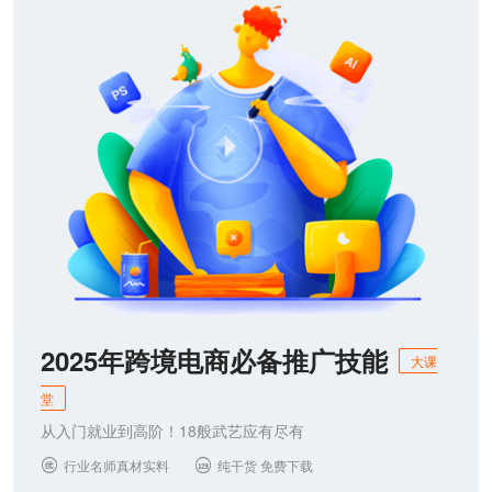
联系我们
2025年跨境电商必备推广技能
大课
堂
从入门就业到高阶！18般武艺应有尽有
行业名师真材实料
纯干货 免费下载

