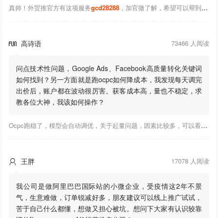
真帅！外贸推官方有这项服务
gcd28288
，加官微了解，希望可以帮到你！
高诗语
73466 人阅读

问点技术性问题，Google Ads、Facebook高质量转化关键词
如何找到？另一方面就是跑ocpc如何降成本，我发现每天调完
出价后，账户都在波动很厉害。获客成本高，量也不稳定，求
教各位大神，我该如何操作？
Ocpc跑稳了，模型会自动调优，关于起量问题，因素比较多，可以看下靠谱推大神出的干货文章，都是经验总结，应该可以找到对应解决。
王胖
17078 人阅读

我公司是做阿里巴巴国际站的小微企业，受疫情这2年不景
气，生意难做，订单锐减好多，朋友建议可以线上推广试试，
苦于自己什么都懂，想做又担心被坑。想问下大家有认识较靠