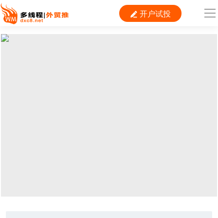
开户试投

导
航
首 页

跨境平台
独立站
B2B
推广
外贸百科
当前位置：
首页
> TAG信息列表 > Shopify
