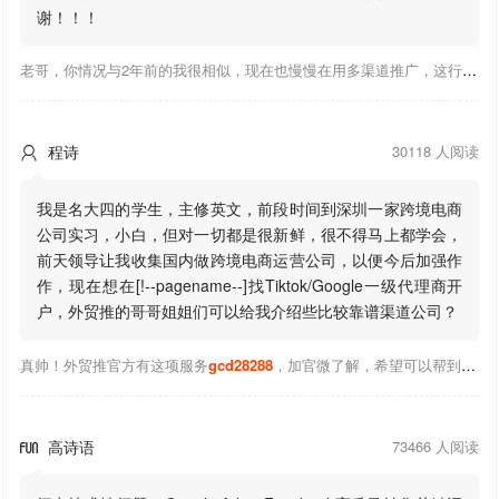
谢！！！
老哥，你情况与2年前的我很相似，现在也慢慢在用多渠道推广，这行有钱景，你有基础上手会比较快，不必担心。至于Google还是Facebook哪好上手，我是Google广告入手，现在迷上外贸推关注大神们的营销推广干货。有空你也可多泡下这站，真能学到不少东西；希望可以帮到你！
程诗
30118 人阅读

我是名大四的学生，主修英文，前段时间到深圳一家跨境电商
公司实习，小白，但对一切都是很新鲜，很不得马上都学会，
前天领导让我收集国内做跨境电商运营公司，以便今后加强作
作，现在想在[!--pagename--]找Tiktok/Google一级代理商开
户，外贸推的哥哥姐姐们可以给我介绍些比较靠谱渠道公司？
真帅！外贸推官方有这项服务
gcd28288
，加官微了解，希望可以帮到你！
高诗语
73466 人阅读
