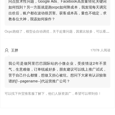
问点技术性问题，Google Ads、Facebook高质量转化关键词
如何找到？另一方面就是跑ocpc如何降成本，我发现每天调完
出价后，账户都在波动很厉害。获客成本高，量也不稳定，求
教各位大神，我该如何操作？
Ocpc跑稳了，模型会自动调优，关于起量问题，因素比较多，可以看下靠谱推大神出的干货文章，都是经验总结，应该可以找到对应解决。
王胖
17078 人阅读

我公司是做阿里巴巴国际站的小微企业，受疫情这2年不景
气，生意难做，订单锐减好多，朋友建议可以线上推广试试，
苦于自己什么都懂，想做又担心被坑。想问下大家有认识较靠
谱的[!--pagename--]代运营推广公司？
可以找下外贸推客服了解下，他们人脉资源广，希望可以帮到你！