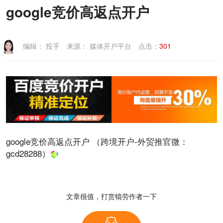
google竞价高返点开户
联系我们
编辑：
投手
来源：
媒体开户平台
点击：
301
google
竞价
高返点
开户
（跨境开户-外贸推官微：
gcd28288
）
文章很值，打赏犒劳作者一下