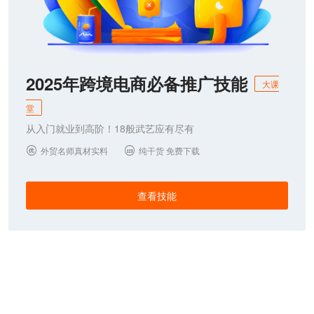
2025年跨境电商必备推广技能
大课
堂
从入门就业到高阶！18般武艺应有尽有
外贸名师真材实料
纯干货 免费下载


查看技能