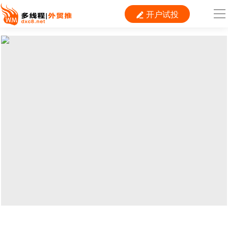
开户试投

导
航
首 页

跨境平台
独立站
B2B
推广
外贸百科
当前位置：
首页
>
广告banner
>
首页广告
