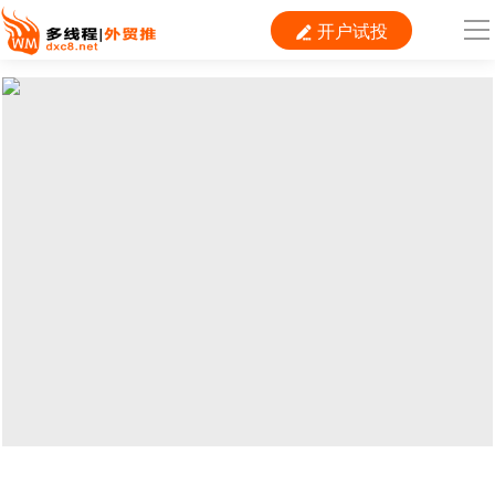
开户试投

导
航
首 页

跨境平台
独立站
B2B
推广
外贸百科
当前位置：
首页
>
开户代投
>
Facebook
