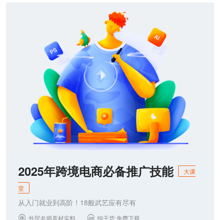
2025年跨境电商必备推广技能
大课
堂
从入门就业到高阶！18般武艺应有尽有
外贸名师真材实料
纯干货 免费下载

