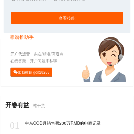
查看技能
靠谱推助手
开户代运营，实在/精准/高返点
在线答疑，开户问题来私聊
加我微信
gcd28288

开卷有益
纯干货
01
中东COD月销售额200万RMB的电商记录