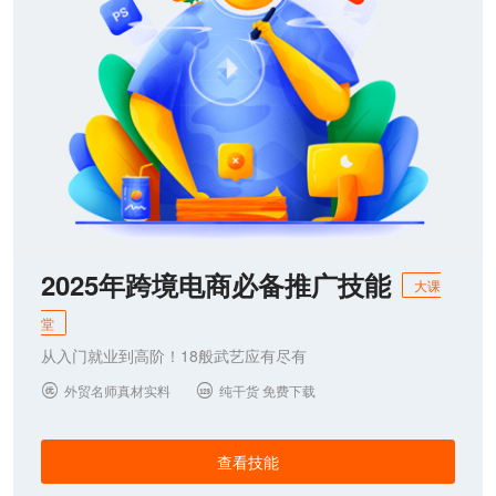
2025年跨境电商必备推广技能
大课
堂
从入门就业到高阶！18般武艺应有尽有
外贸名师真材实料
纯干货 免费下载


查看技能