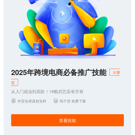
2025年跨境电商必备推广技能
大课
堂
从入门就业到高阶！18般武艺应有尽有
外贸名师真材实料
纯干货 免费下载


查看技能