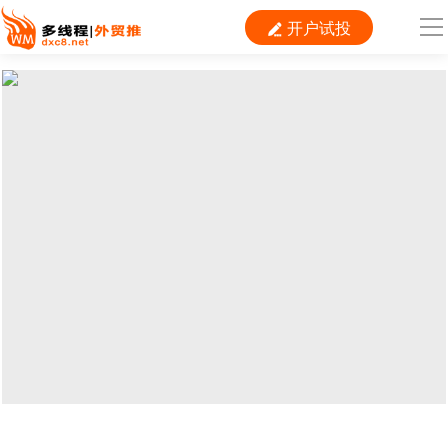
开户试投

导
航
首 页

跨境平台
独立站
B2B
推广
外贸百科
当前位置：
首页
>
外贸平台
>
Shopee
