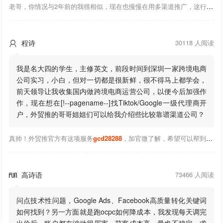
老哥，你情况与2年前的我很相似，现在也慢慢在用多渠道推广，这行有钱景，你有基础上手会比较快，不必担心。至于Google还是Facebook哪好上手，我是Google广告入手，现在迷上外贸推关注大神们的营销推广干货。有空你也可多泡下这站，真能学到不少东西；希望可以帮到你！
程诗
30118 人阅读

我是名大四的学生，主修英文，前段时间到深圳一家跨境电商
公司实习，小白，但对一切都是很新鲜，很不得马上都学会，
前天领导让我收集国内做跨境电商运营公司，以便今后加强作
作，现在想在[!--pagename--]找Tiktok/Google一级代理商开
户，外贸推的哥哥姐姐们可以给我介绍些比较靠谱渠道公司？
真帅！外贸推官方有这项服务
gcd28288
，加官微了解，希望可以帮到你！
高诗语
73466 人阅读

问点技术性问题，Google Ads、Facebook高质量转化关键词
如何找到？另一方面就是跑ocpc如何降成本，我发现每天调完
出价后，账户都在波动很厉害。获客成本高，量也不稳定，求