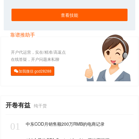
查看技能
靠谱推助手
开户代运营，实在/精准/高返点
在线答疑，开户问题来私聊
加我微信
gcd28288

开卷有益
纯干货
01
中东COD月销售额200万RMB的电商记录