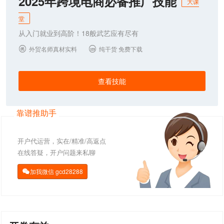
2025年跨境电商必备推广技能
大课
堂
从入门就业到高阶！18般武艺应有尽有
外贸名师真材实料
纯干货 免费下载


查看技能
靠谱推助手
开户代运营，实在/精准/高返点
在线答疑，开户问题来私聊
加我微信
gcd28288
