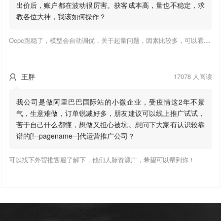
出价后，账户都在波动很厉害。获客成本高，量也不稳定，求
教各位大神，我该如何操作？
Ocpc跑稳了，模型会自动调优，关于起量问题，因素比较多，可以看下靠谱推大神出的干货文章，都是经验总结，应该可以找到对应解决。
王胖
17078 人阅读

我公司是做阿里巴巴国际站的小微企业，受疫情这2年不景
气，生意难做，订单锐减好多，朋友建议可以线上推广试试，
苦于自己什么都懂，想做又担心被坑。想问下大家有认识较靠
谱的[!--pagename--]代运营推广公司？
可以找下外贸推客服了解下，他们人脉资源广，希望可以帮到你！