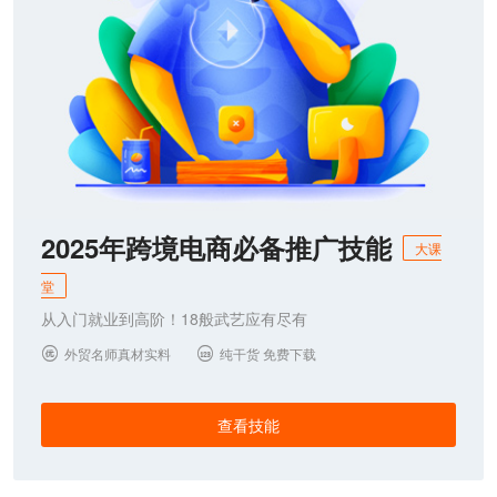
2025年跨境电商必备推广技能
大课
堂
从入门就业到高阶！18般武艺应有尽有
外贸名师真材实料
纯干货 免费下载


查看技能