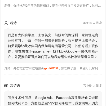
老哥，你情况与2年前的我很相似，现在也慢慢在用多渠道推广，这行有钱景，你有基础上手会比较快，不必担心。至于Google还是Facebook哪好上手，我是Google广告入手，现在迷上外贸推关注大神们的营销推广干货。有空你也可多泡下这站，真能学到不少东西；希望可以帮到你！
程诗
30118 人阅读

我是名大四的学生，主修英文，前段时间到深圳一家跨境电商
公司实习，小白，但对一切都是很新鲜，很不得马上都学会，
前天领导让我收集国内做跨境电商运营公司，以便今后加强作
作，现在想在[!--pagename--]找Tiktok/Google一级代理商开
户，外贸推的哥哥姐姐们可以给我介绍些比较靠谱渠道公司？
真帅！外贸推官方有这项服务
gcd28288
，加官微了解，希望可以帮到你！
高诗语
73466 人阅读

问点技术性问题，Google Ads、Facebook高质量转化关键词
如何找到？另一方面就是跑ocpc如何降成本，我发现每天调完