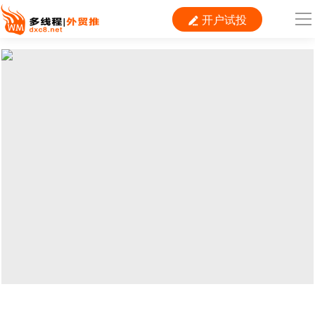
开户试投

导
航
首 页

跨境平台
独立站
B2B
推广
外贸百科
当前位置：
首页
>
外贸平台
>
亚马逊
