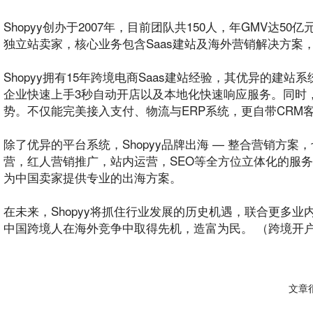
Shopyy创办于2007年，目前团队共150人，年GMV达
独立站卖家，核心业务包含Saas建站及海外营销解决方
Shopyy拥有15年
跨境
电商
Saas建站
经验
，其优异的建站系
企业快速上手3秒自动开店以及本地化快速响应服务。同时
势。不仅能完美接入支付、物流与ERP系统，更自带CRM
除了优异的平台系统，Shopyy品牌出海 — 整合营销方
营，红人营销
推广
，站内运营，
SEO
等全方位立体化的服务
为
中国
卖家提供专业的出海方案。
在未来，Shopyy将抓住行业发展的历史机遇，联合更多
中国跨境人在海外竞争中取得先机，造富为民。
（跨境开户
文章