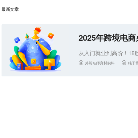
最新文章
2025年跨境电
从入门就业到高阶！18
外贸名师真材实料
纯干

