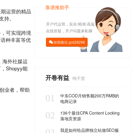
靠谱推助手
务长期运营的精品
支持。
开户代运营，实在/精准/高返点
在线答疑，开户问题来私聊
务，可实现跨境
、语种丰富等优
加我微信
gcd28288

，海外社媒运
hopyy能
开卷有益
纯干货
和创业者，帮助
01
中东COD月销售额200万RMB的
电商记录
02
136个最佳CPA Content Locking
落地页资源
03
我是如何给品牌独立站做SEO服