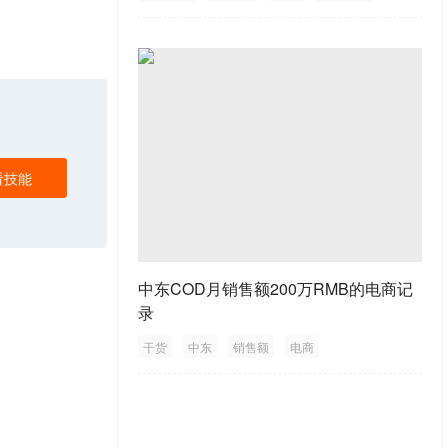
推广
看技能
中东COD月销售额200万RMB的电商记
录
干货
中东
销售额
电商