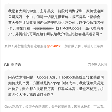
我是名大四的学生，主修英文，前段时间到深圳一家跨境电商
公司实习，小白，但对一切都是很新鲜，很不得马上都学会，
前天领导让我收集国内做跨境电商运营公司，以便今后加强作
作，现在想在[!--pagename--]找Tiktok/Google一级代理商开
户，外贸推的哥哥姐姐们可以给我介绍些比较靠谱渠道公司？
真帅！外贸推官方有这项服务
gcd28288
，加官微了解，希望可以帮到你！
高诗语
73466 人阅读

问点技术性问题，Google Ads、Facebook高质量转化关键词
如何找到？另一方面就是跑ocpc如何降成本，我发现每天调完
出价后，账户都在波动很厉害。获客成本高，量也不稳定，求
教各位大神，我该如何操作？
Ocpc跑稳了，模型会自动调优，关于起量问题，因素比较多，可以看下靠谱推大神出的干货文章，都是经验总结，应该可以找到对应解决。