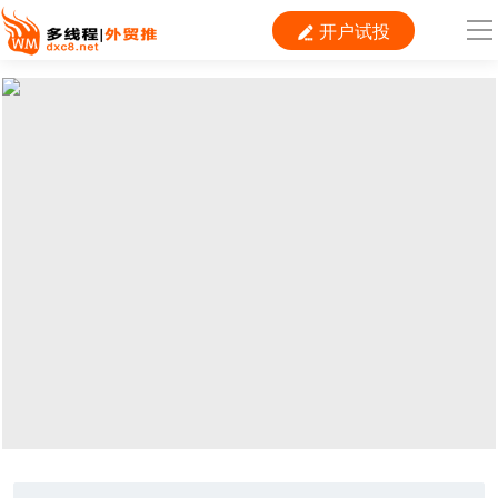
开户试投

导
航
首 页

跨境平台
独立站
B2B
推广
外贸百科
当前位置：
首页
>
运营
>
内容运营
