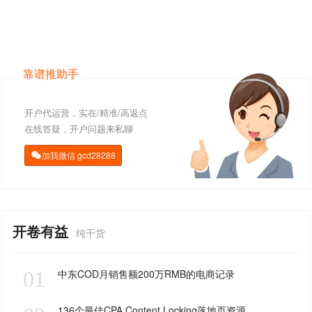
靠谱推助手
开户代运营，实在/精准/高返点
在线答疑，开户问题来私聊
加我微信
gcd28288

开卷有益
纯干货
01
中东COD月销售额200万RMB的电商记录
136个最佳CPA Content Locking落地页资源