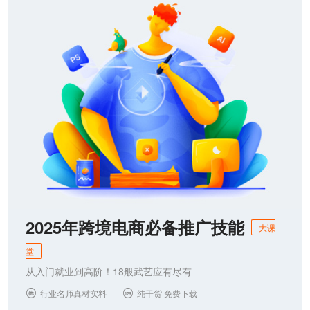
联系我们
2025年跨境电商必备推广技能
大课
堂
从入门就业到高阶！18般武艺应有尽有
行业名师真材实料
纯干货 免费下载

