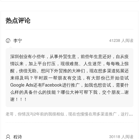
热点评论
李宁
41238 人阅读

深圳创业有小些年，从事外贸生意，前些年生意还好，自从疫
情以来，加上平台打压，现很难熬、人生迷茫，每每晚上惊
醒，傍徨无助。想问下外贸推的大神们，现在想多渠道拓展还
来得及吗？平时跟一帮朋友有交流，有大部份已开始尝试
Google Ads还有Facebook进行推广，如我也想尝试，需要什
么样的具备什么的技能？哪位大神可帮下我，交个朋友...谢
谢！！！
老哥，你情况与2年前的我很相似，现在也慢慢在用多渠道推广，这行有钱景，你有基础上手会比较快，不必担心。至于Google还是Facebook哪好上手，我是Google广告入手，现在迷上外贸推关注大神们的营销推广干货。有空你也可多泡下这站，真能学到不少东西；希望可以帮到你！
程诗
30118 人阅读
