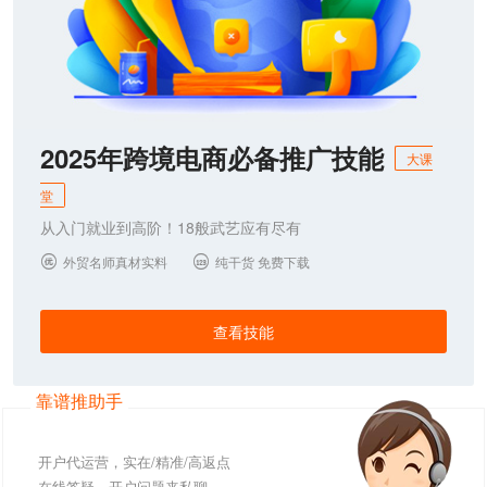
2025年跨境电商必备推广技能
大课
堂
从入门就业到高阶！18般武艺应有尽有
外贸名师真材实料
纯干货 免费下载


查看技能
靠谱推助手
开户代运营，实在/精准/高返点
在线答疑，开户问题来私聊