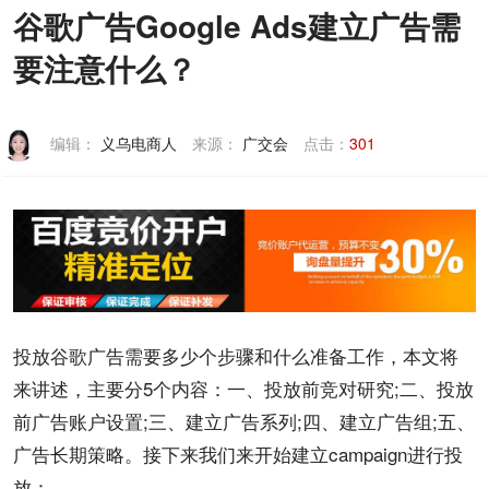
谷歌广告Google Ads建立广告需
联系我们
要注意什么？
编辑：
义乌电商人
来源：
广交会
点击：
301
投放
谷歌
广告需要多少个步骤和什么准备工作，本文将
来讲述，主要分5个内容：一、投放前竞对研究;二、投放
前
广告账户
设置;三、建立广告系列;四、建立广告组;五、
广告长期策略。接下来我们来开始建立campaign进行投
放：