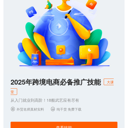
2025年跨境电商必备推广技能
大课
堂
从入门就业到高阶！18般武艺应有尽有
外贸名师真材实料
纯干货 免费下载


查看技能