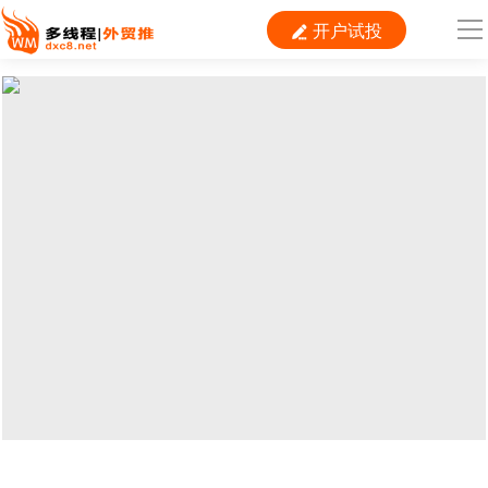
开户试投

导
航
首 页

跨境平台
独立站
B2B
推广
外贸百科
当前位置：
首页
>
SEM
>
Google
