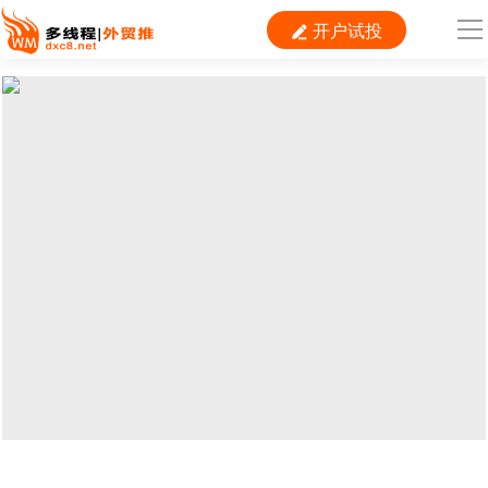
开户试投

导
航
首 页

跨境平台
独立站
B2B
推广
外贸百科
当前位置：
首页
>
Tiktok
