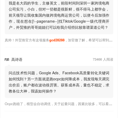
我是名大四的学生，主修英文，前段时间到深圳一家跨境电商
公司实习，小白，但对一切都是很新鲜，很不得马上都学会，
前天领导让我收集国内做跨境电商运营公司，以便今后加强作
作，现在想在[!--pagename--]找Tiktok/Google一级代理商开
户，外贸推的哥哥姐姐们可以给我介绍些比较靠谱渠道公司？
真帅！外贸推官方有这项服务
gcd28288
，加官微了解，希望可以帮到你！
高诗语
73466 人阅读

问点技术性问题，Google Ads、Facebook高质量转化关键词
如何找到？另一方面就是跑ocpc如何降成本，我发现每天调完
出价后，账户都在波动很厉害。获客成本高，量也不稳定，求
教各位大神，我该如何操作？
Ocpc跑稳了，模型会自动调优，关于起量问题，因素比较多，可以看下靠谱推大神出的干货文章，都是经验总结，应该可以找到对应解决。