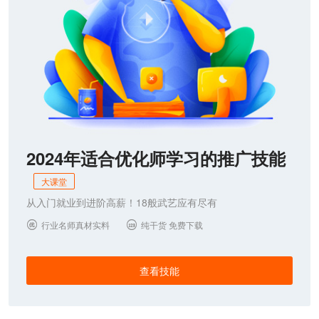
2024年适合优化师学习的推广技能
大课堂
从入门就业到进阶高薪！18般武艺应有尽有
行业名师真材实料
纯干货 免费下载


查看技能