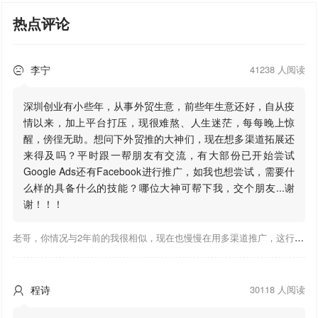
热点评论
李宁
41238 人阅读

深圳创业有小些年，从事外贸生意，前些年生意还好，自从疫
情以来，加上平台打压，现很难熬、人生迷茫，每每晚上惊
醒，傍徨无助。想问下外贸推的大神们，现在想多渠道拓展还
来得及吗？平时跟一帮朋友有交流，有大部份已开始尝试
Google Ads还有Facebook进行推广，如我也想尝试，需要什
么样的具备什么的技能？哪位大神可帮下我，交个朋友...谢
谢！！！
老哥，你情况与2年前的我很相似，现在也慢慢在用多渠道推广，这行有钱景，你有基础上手会比较快，不必担心。至于Google还是Facebook哪好上手，我是Google广告入手，现在迷上外贸推关注大神们的营销推广干货。有空你也可多泡下这站，真能学到不少东西；希望可以帮到你！
程诗
30118 人阅读
