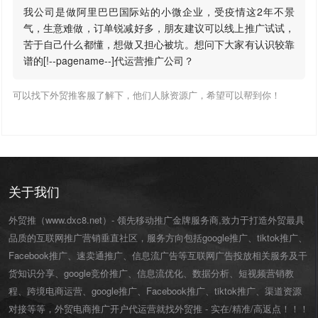
我公司是做阿里巴巴国际站的小微企业，受疫情这2年不景
气，生意难做，订单锐减好多，朋友建议可以线上推广试试，
苦于自己什么都懂，想做又担心被坑。想问下大家有认识较靠
谱的[!--pagename--]代运营推广公司？
可以找下外贸推客服了解下，他们人脉资源广，希望可以帮到你！
关于我们
外贸推（www.dxc8.net）- 领先移动推广金牌服务商,致力于打造外贸最具
品质的互联网推广营销垂直社区，服务方向包括google推广、tiktok推广、
Facebook推广、速卖通推广、信息流广告等互联网广告投放相关服务及干
货知识分享、google竞价推广、信息流优化、数据分析、短视频营销教
程、跨境电商运营、
google推广
、
Facebook推广
、
tiktok推广
、渠道资源
对接等等，外贸电商推广开户代运营就找外贸推 - 实在/精准/高返点！！！