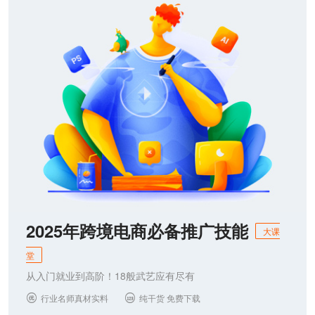
联系我们
2025年跨境电商必备推广技能
大课
堂
从入门就业到高阶！18般武艺应有尽有
行业名师真材实料
纯干货 免费下载

