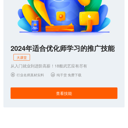
2024年适合优化师学习的推广技能
大课堂
从入门就业到进阶高薪！18般武艺应有尽有
行业名师真材实料
纯干货 免费下载


查看技能