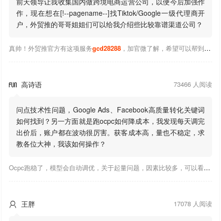
前天领导让我收集国内做跨境电商运营公司，以便今后加强作
作，现在想在[!--pagename--]找Tiktok/Google一级代理商开
户，外贸推的哥哥姐姐们可以给我介绍些比较靠谱渠道公司？
真帅！外贸推官方有这项服务
gcd28288
，加官微了解，希望可以帮到你！
高诗语
73466 人阅读

问点技术性问题，Google Ads、Facebook高质量转化关键词
如何找到？另一方面就是跑ocpc如何降成本，我发现每天调完
出价后，账户都在波动很厉害。获客成本高，量也不稳定，求
教各位大神，我该如何操作？
Ocpc跑稳了，模型会自动调优，关于起量问题，因素比较多，可以看下靠谱推大神出的干货文章，都是经验总结，应该可以找到对应解决。
王胖
17078 人阅读
