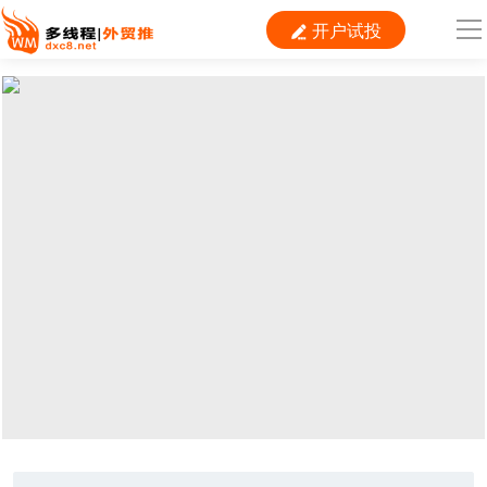
开户试投

导
航
首 页

跨境平台
独立站
B2B
推广
外贸百科
当前位置：
首页
>
推广
>
Ueeshop
