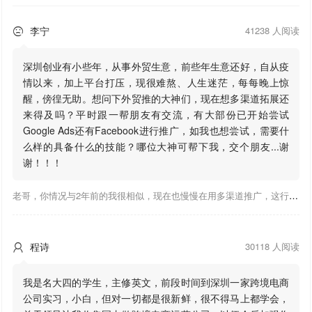
李宁
41238 人阅读

深圳创业有小些年，从事外贸生意，前些年生意还好，自从疫
情以来，加上平台打压，现很难熬、人生迷茫，每每晚上惊
醒，傍徨无助。想问下外贸推的大神们，现在想多渠道拓展还
来得及吗？平时跟一帮朋友有交流，有大部份已开始尝试
Google Ads还有Facebook进行推广，如我也想尝试，需要什
么样的具备什么的技能？哪位大神可帮下我，交个朋友...谢
谢！！！
老哥，你情况与2年前的我很相似，现在也慢慢在用多渠道推广，这行有钱景，你有基础上手会比较快，不必担心。至于Google还是Facebook哪好上手，我是Google广告入手，现在迷上外贸推关注大神们的营销推广干货。有空你也可多泡下这站，真能学到不少东西；希望可以帮到你！
程诗
30118 人阅读

我是名大四的学生，主修英文，前段时间到深圳一家跨境电商
公司实习，小白，但对一切都是很新鲜，很不得马上都学会，