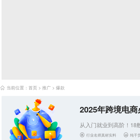
当前位置：
首页
>
推广
>
爆款

2025年跨境电
从入门就业到高阶！18
行业名师真材实料
纯干

