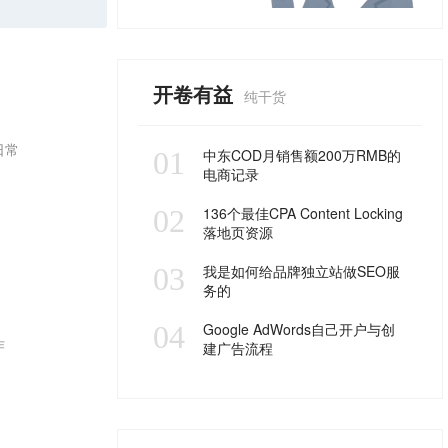
开卷有益
纯干货
日常
01
中东COD月销售额200万RMB的
电商记录
02
136个最佳CPA Content Locking
落地页资源
03
我是如何给品牌独立站做SEO服
务的
04
Google AdWords自己开户与创
作
建广告流程