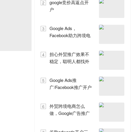
google竞价高返点开
2
户
Google Ads，
3
Facebook助力跨境电
商出航
担心外贸推广效果不
4
稳定，聪明人都找外
贸推
Google Ads推
5
广/Facebook推广开户
一级代理商
外贸跨境电商怎么
6
做，Google广告推广
帮你忙
谷歌adwords开户三