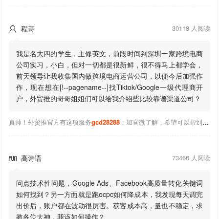
程诗
30118 人阅读

我是名大四的学生，主修英文，前段时间到深圳一家跨境电商
公司实习，小白，但对一切都是很新鲜，很不得马上都学会，
前天领导让我收集国内做跨境电商运营公司，以便今后加强作
作，现在想在[!--pagename--]找Tiktok/Google一级代理商开
户，外贸推的哥哥姐姐们可以给我介绍些比较靠谱渠道公司？
真帅！外贸推官方有这项服务
gcd28288
，加官微了解，希望可以帮到你！
高诗语
73466 人阅读

问点技术性问题，Google Ads、Facebook高质量转化关键词
如何找到？另一方面就是跑ocpc如何降成本，我发现每天调完
出价后，账户都在波动很厉害。获客成本高，量也不稳定，求
教各位大神，我该如何操作？