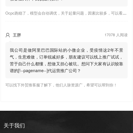
Ocpc跑稳了，模型会自动调优，关于起量问题，因素比较多，可以看下靠谱推大神出的干货文章，都是经验总结，应该可以找到对应解决。
王胖
17078 人阅读

我公司是做阿里巴巴国际站的小微企业，受疫情这2年不景
气，生意难做，订单锐减好多，朋友建议可以线上推广试试，
苦于自己什么都懂，想做又担心被坑。想问下大家有认识较靠
谱的[!--pagename--]代运营推广公司？
可以找下外贸推客服了解下，他们人脉资源广，希望可以帮到你！
关于我们