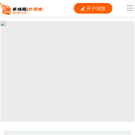
开户试投

导
航
首 页

跨境平台
独立站
B2B
推广
外贸百科
当前位置：
首页
>
推广
>
第135届
