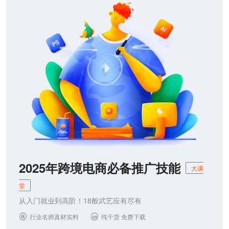
联系我们
2025年跨境电商必备推广技能
大课
堂
从入门就业到高阶！18般武艺应有尽有
行业名师真材实料
纯干货 免费下载

