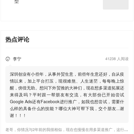
型
热点评论
李宁
41238 人阅读

深圳创业有小些年，从事外贸生意，前些年生意还好，自从疫
情以来，加上平台打压，现很难熬、人生迷茫，每每晚上惊
醒，傍徨无助。想问下外贸推的大神们，现在想多渠道拓展还
来得及吗？平时跟一帮朋友有交流，有大部份已开始尝试
Google Ads还有Facebook进行推广，如我也想尝试，需要什
么样的具备什么的技能？哪位大神可帮下我，交个朋友...谢
谢！！！
老哥，你情况与2年前的我很相似，现在也慢慢在用多渠道推广，这行有钱景，你有基础上手会比较快，不必担心。至于Google还是Facebook哪好上手，我是Google广告入手，现在迷上外贸推关注大神们的营销推广干货。有空你也可多泡下这站，真能学到不少东西；希望可以帮到你！