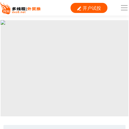
开户试投

导
航
首 页

跨境平台
独立站
B2B
推广
外贸百科
当前位置：
首页
>
推广
>
电商平台
