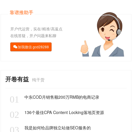
靠谱推助手
开户代运营，实在/精准/高返点
在线答疑，开户问题来私聊
加我微信
gcd28288

开卷有益
纯干货
01
中东COD月销售额200万RMB的电商记录
02
136个最佳CPA Content Locking落地页资源
03
我是如何给品牌独立站做SEO服务的