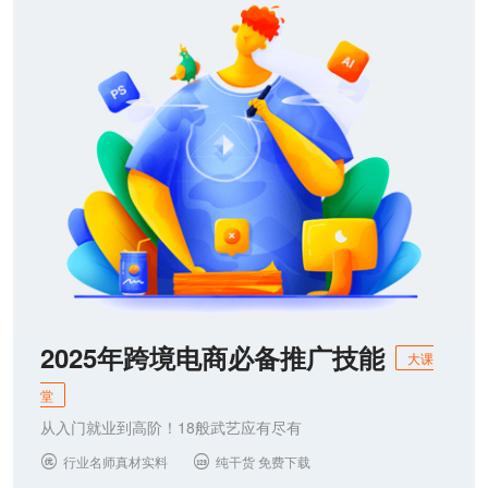
联系我们
2025年跨境电商必备推广技能
大课
堂
从入门就业到高阶！18般武艺应有尽有
行业名师真材实料
纯干货 免费下载

