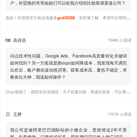
户，外贸推的哥哥姐姐们可以给我介绍些比较靠谱渠道公司？
真帅！外贸推官方有这项服务
gcd28288
，加官微了解，希望可以帮到你！
高诗语
73466 人阅读

问点技术性问题，Google Ads、Facebook高质量转化关键词
如何找到？另一方面就是跑ocpc如何降成本，我发现每天调完
出价后，账户都在波动很厉害。获客成本高，量也不稳定，求
教各位大神，我该如何操作？
Ocpc跑稳了，模型会自动调优，关于起量问题，因素比较多，可以看下靠谱推大神出的干货文章，都是经验总结，应该可以找到对应解决。
王胖
17078 人阅读

我公司是做阿里巴巴国际站的小微企业，受疫情这2年不景
气，生意难做，订单锐减好多，朋友建议可以线上推广试试，