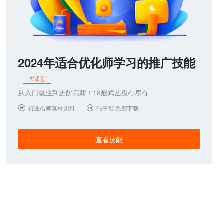
2024年适合优化师学习的推广技能
大课堂
从入门就业到进阶高薪！18般武艺应有尽有
行业名师真材实料
纯干货 免费下载


查看技能