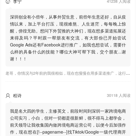
李宁
41238 人阅读

深圳创业有小些年，从事外贸生意，前些年生意还好，自从疫
情以来，加上平台打压，现很难熬、人生迷茫，每每晚上惊
醒，傍徨无助。想问下外贸推的大神们，现在想多渠道拓展还
来得及吗？平时跟一帮朋友有交流，有大部份已开始尝试
Google Ads还有Facebook进行推广，如我也想尝试，需要什
么样的具备什么的技能？哪位大神可帮下我，交个朋友...谢
谢！！！
老哥，你情况与2年前的我很相似，现在也慢慢在用多渠道推广，这行有钱景，你有基础上手会比较快，不必担心。至于Google还是Facebook哪好上手，我是Google广告入手，现在迷上外贸推关注大神们的营销推广干货。有空你也可多泡下这站，真能学到不少东西；希望可以帮到你！
程诗
30118 人阅读

我是名大四的学生，主修英文，前段时间到深圳一家跨境电商
公司实习，小白，但对一切都是很新鲜，很不得马上都学会，
前天领导让我收集国内做跨境电商运营公司，以便今后加强作
作，现在想在[!--pagename--]找Tiktok/Google一级代理商开