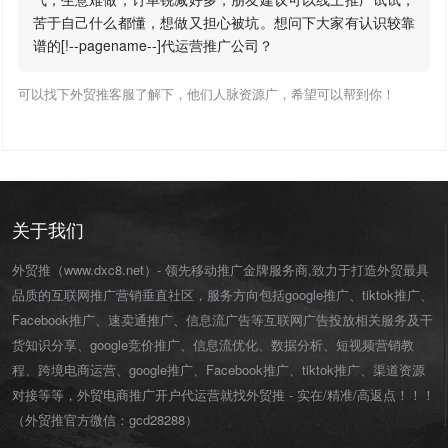
苦于自己什么都懂，想做又担心被坑。想问下大家有认识较靠
谱的[!--pagename--]代运营推广公司？
可以找下外贸推客服了解下，他们人脉资源广，希望可以帮到你！
关于我们
外贸推（www.dxc8.net）- 领先移动推广金牌服务商,致力于打造外贸最具
品质的互联网推广营销垂直社区，服务方向包括google推广、tiktok推广、
Facebook推广、速卖通推广、信息流广告等互联网广告投放相关服务及干
货知识分享、google竞价推广、信息流优化、数据分析、短视频营销教
程、跨境电商运营、
google推广
、
Facebook推广
、
tiktok推广
、渠道资源
对接等等，外贸电商推广开户代运营就找外贸推 - 实在/精准/高返点！！！
（外贸推官方微信：
gcd28288
）