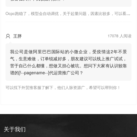
Ocpc跑稳了，模型会自动调优，关于起量问题，因素比较多，可以看下靠谱推大神出的干货文章，都是经验总结，应该可以找到对应解决。
王胖
17078 人阅读

我公司是做阿里巴巴国际站的小微企业，受疫情这2年不景
气，生意难做，订单锐减好多，朋友建议可以线上推广试试，
苦于自己什么都懂，想做又担心被坑。想问下大家有认识较靠
谱的[!--pagename--]代运营推广公司？
可以找下外贸推客服了解下，他们人脉资源广，希望可以帮到你！
关于我们