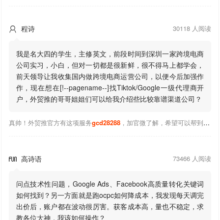
程诗
30118 人阅读

我是名大四的学生，主修英文，前段时间到深圳一家跨境电商
公司实习，小白，但对一切都是很新鲜，很不得马上都学会，
前天领导让我收集国内做跨境电商运营公司，以便今后加强作
作，现在想在[!--pagename--]找Tiktok/Google一级代理商开
户，外贸推的哥哥姐姐们可以给我介绍些比较靠谱渠道公司？
真帅！外贸推官方有这项服务
gcd28288
，加官微了解，希望可以帮到你！
高诗语
73466 人阅读

问点技术性问题，Google Ads、Facebook高质量转化关键词
如何找到？另一方面就是跑ocpc如何降成本，我发现每天调完
出价后，账户都在波动很厉害。获客成本高，量也不稳定，求
教各位大神，我该如何操作？