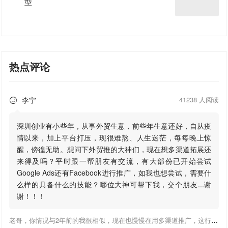
型
热点评论
李宁
41238 人阅读

深圳创业有小些年，从事外贸生意，前些年生意还好，自从疫
情以来，加上平台打压，现很难熬、人生迷茫，每每晚上惊
醒，傍徨无助。想问下外贸推的大神们，现在想多渠道拓展还
来得及吗？平时跟一帮朋友有交流，有大部份已开始尝试
Google Ads还有Facebook进行推广，如我也想尝试，需要什
么样的具备什么的技能？哪位大神可帮下我，交个朋友...谢
谢！！！
老哥，你情况与2年前的我很相似，现在也慢慢在用多渠道推广，这行有钱景，你有基础上手会比较快，不必担心。至于Google还是Facebook哪好上手，我是Google广告入手，现在迷上外贸推关注大神们的营销推广干货。有空你也可多泡下这站，真能学到不少东西；希望可以帮到你！