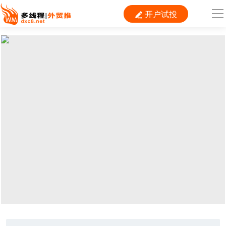
开户试投

导
航
首 页

跨境平台
独立站
B2B
推广
外贸百科
当前位置：
首页
>
推广
>
跨境商家
