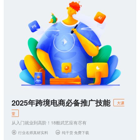
联系我们
2025年跨境电商必备推广技能
大课
堂
从入门就业到高阶！18般武艺应有尽有
行业名师真材实料
纯干货 免费下载

