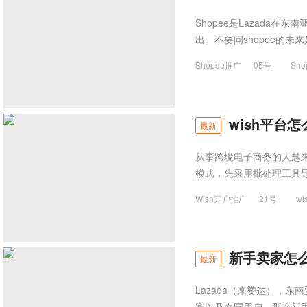
Shopee是Lazada
出。不要问shopee的未
Shopee推广
05号
Sho
wish平台怎
最新
从事跨境电子商务的人越
模式，先采用批处理工具
Wish开户推广
21号
wi
新手卖家怎么
最新
Lazada（来赞达），东
宾以及泰国用户。那么新手