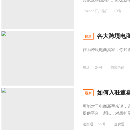
Lazada开户推广
19号
各大跨境电商
最新
作为跨境电商卖家，你知
培训
24号
跨境电商
如何入驻速
最新
可能对于电商新手来说，
提供平台，所以，对想扩展
速卖通
22号
速卖通