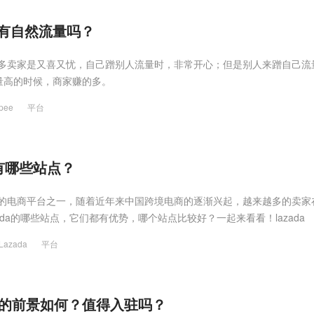
台有自然流量吗？
，很多卖家是又喜又忧，自己蹭别人流量时，非常开心；但是别人来蹭自己流
量高的时候，商家赚的多。
pee
平台
台有哪些站点？
最大的电商平台之一，随着近年来中国跨境电商的逐渐兴起，越来越多的卖家
azada的哪些站点，它们都有优势，哪个站点比较好？一起来看看！lazada
Lazada
平台
平台的前景如何？值得入驻吗？