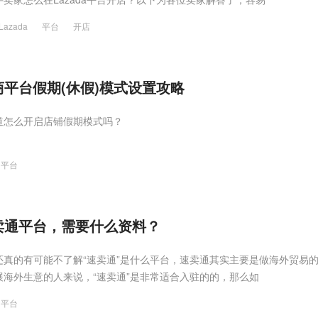
Lazada
平台
开店
平台假期(休假)模式设置攻略
道怎么开启店铺假期模式吗？
平台
卖通平台，需要什么资料？
还真的有可能不了解“速卖通”是什么平台，速卖通其实主要是做海外贸易
海外生意的人来说，“速卖通”是非常适合入驻的的，那么如
平台