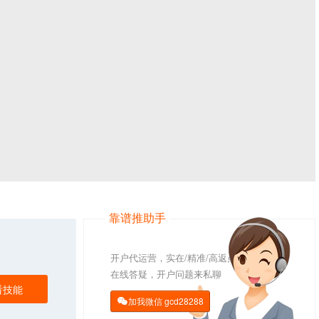
靠谱推助手
开户代运营，实在/精准/高返点
在线答疑，开户问题来私聊
看技能
加我微信
gcd28288
