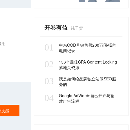
开卷有益
纯干货
费用
01
中东COD月销售额200万RMB的
电商记录
02
136个最佳CPA Content Locking
落地页资源
03
我是如何给品牌独立站做SEO服
务的
04
Google AdWords自己开户与创
建广告流程
看技能