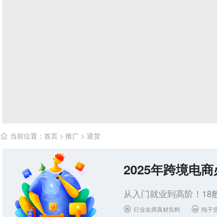
当前位置：
首页
>
推广
>
退货

2025年跨境电
从入门就业到高阶！18
行业名师真材实料
纯干

