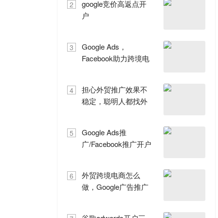
google竞价高返点开
2
户
Google Ads，
3
Facebook助力跨境电
商出航
担心外贸推广效果不
4
稳定，聪明人都找外
贸推
Google Ads推
5
广/Facebook推广开户
一级代理商
外贸跨境电商怎么
6
做，Google广告推广
帮你忙
谷歌adwords开户三