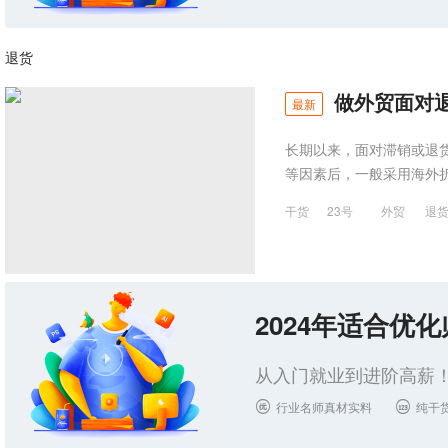
退货
做外贸面对
最新
长期以来，面对滞销或退
等因素后，一般采用海外
干货
23号
外贸
退
2024年适合优
从入门就业到进阶高薪！
行业名师真材实料
纯干

