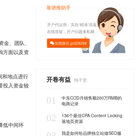
靠谱推助手
开户代运营，实在/精准/高返点
在线答疑，开户问题来私聊
资金、团队、
加我微信
gcd28288

购方面以及资
间和地点进行
开卷有益
纯干货
要投入资金较
01
中东COD月销售额200万RMB的
电商记录
02
136个最佳CPA Content Locking
落地页资源
降低中间环
03
我是如何给品牌独立站做SEO服