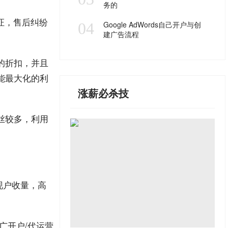
务的
证，售后纠纷
04
Google AdWords自己开户与创
建广告流程
的折扣，并且
能最大化的利
涨薪必杀技
丝较多，利用
量现户收量，
高
推广开户/代运营