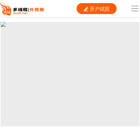
开户试投

导
航
首 页

跨境平台
独立站
B2B
推广
外贸百科
当前位置：
首页
>
外贸百科
>
物流
