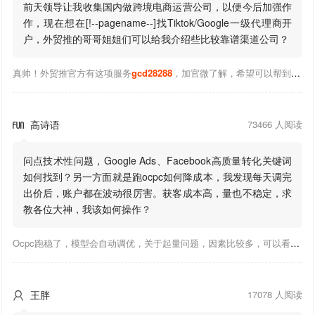
前天领导让我收集国内做跨境电商运营公司，以便今后加强作
作，现在想在[!--pagename--]找Tiktok/Google一级代理商开
户，外贸推的哥哥姐姐们可以给我介绍些比较靠谱渠道公司？
真帅！外贸推官方有这项服务
gcd28288
，加官微了解，希望可以帮到你！
高诗语
73466 人阅读

问点技术性问题，Google Ads、Facebook高质量转化关键词
如何找到？另一方面就是跑ocpc如何降成本，我发现每天调完
出价后，账户都在波动很厉害。获客成本高，量也不稳定，求
教各位大神，我该如何操作？
Ocpc跑稳了，模型会自动调优，关于起量问题，因素比较多，可以看下靠谱推大神出的干货文章，都是经验总结，应该可以找到对应解决。
王胖
17078 人阅读
