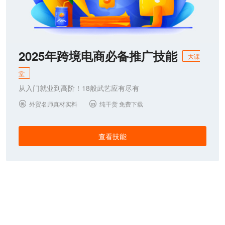
2025年跨境电商必备推广技能
大课
堂
从入门就业到高阶！18般武艺应有尽有
外贸名师真材实料
纯干货 免费下载


查看技能