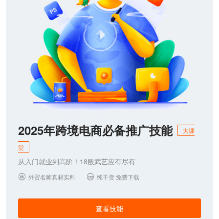
2025年跨境电商必备推广技能
大课
堂
从入门就业到高阶！18般武艺应有尽有
外贸名师真材实料
纯干货 免费下载


查看技能