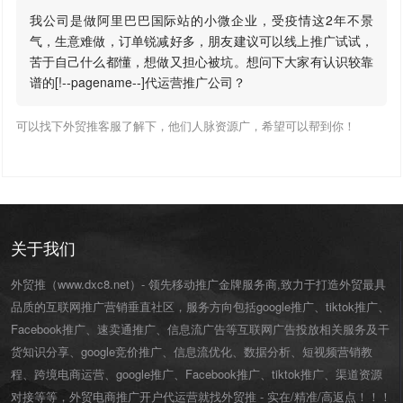
我公司是做阿里巴巴国际站的小微企业，受疫情这2年不景
气，生意难做，订单锐减好多，朋友建议可以线上推广试试，
苦于自己什么都懂，想做又担心被坑。想问下大家有认识较靠
谱的[!--pagename--]代运营推广公司？
可以找下外贸推客服了解下，他们人脉资源广，希望可以帮到你！
关于我们
外贸推（www.dxc8.net）- 领先移动推广金牌服务商,致力于打造外贸最具
品质的互联网推广营销垂直社区，服务方向包括google推广、tiktok推广、
Facebook推广、速卖通推广、信息流广告等互联网广告投放相关服务及干
货知识分享、google竞价推广、信息流优化、数据分析、短视频营销教
程、跨境电商运营、
google推广
、
Facebook推广
、
tiktok推广
、渠道资源
对接等等，外贸电商推广开户代运营就找外贸推 - 实在/精准/高返点！！！