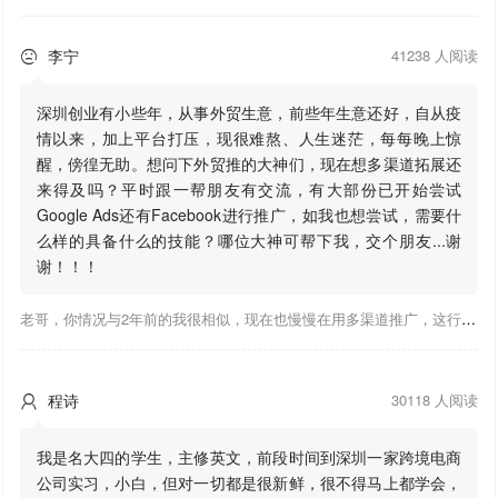
李宁
41238 人阅读

深圳创业有小些年，从事外贸生意，前些年生意还好，自从疫
情以来，加上平台打压，现很难熬、人生迷茫，每每晚上惊
醒，傍徨无助。想问下外贸推的大神们，现在想多渠道拓展还
来得及吗？平时跟一帮朋友有交流，有大部份已开始尝试
Google Ads还有Facebook进行推广，如我也想尝试，需要什
么样的具备什么的技能？哪位大神可帮下我，交个朋友...谢
谢！！！
老哥，你情况与2年前的我很相似，现在也慢慢在用多渠道推广，这行有钱景，你有基础上手会比较快，不必担心。至于Google还是Facebook哪好上手，我是Google广告入手，现在迷上外贸推关注大神们的营销推广干货。有空你也可多泡下这站，真能学到不少东西；希望可以帮到你！
程诗
30118 人阅读

我是名大四的学生，主修英文，前段时间到深圳一家跨境电商
公司实习，小白，但对一切都是很新鲜，很不得马上都学会，