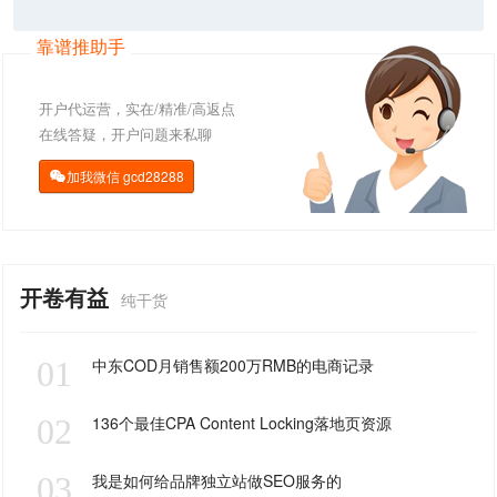
靠谱推助手
开户代运营，实在/精准/高返点
在线答疑，开户问题来私聊
加我微信
gcd28288

开卷有益
纯干货
01
中东COD月销售额200万RMB的电商记录
02
136个最佳CPA Content Locking落地页资源
03
我是如何给品牌独立站做SEO服务的