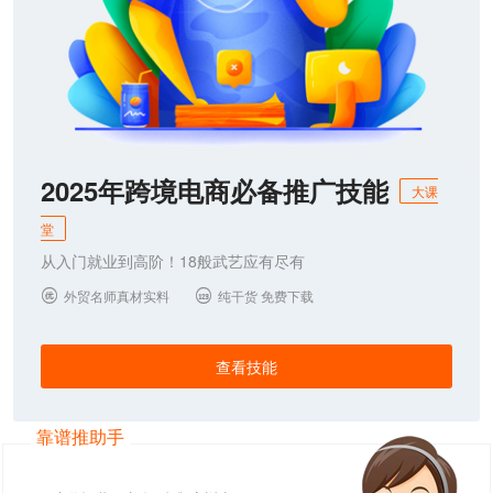
2025年跨境电商必备推广技能
大课
堂
从入门就业到高阶！18般武艺应有尽有
外贸名师真材实料
纯干货 免费下载


查看技能
靠谱推助手