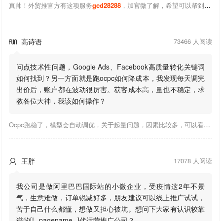
真帅！外贸推官方有这项服务
gcd28288
，加官微了解，希望可以帮到你！
高诗语
73466 人阅读

问点技术性问题，Google Ads、Facebook高质量转化关键词
如何找到？另一方面就是跑ocpc如何降成本，我发现每天调完
出价后，账户都在波动很厉害。获客成本高，量也不稳定，求
教各位大神，我该如何操作？
Ocpc跑稳了，模型会自动调优，关于起量问题，因素比较多，可以看下靠谱推大神出的干货文章，都是经验总结，应该可以找到对应解决。
王胖
17078 人阅读

我公司是做阿里巴巴国际站的小微企业，受疫情这2年不景
气，生意难做，订单锐减好多，朋友建议可以线上推广试试，
苦于自己什么都懂，想做又担心被坑。想问下大家有认识较靠
谱的[!--pagename--]代运营推广公司？