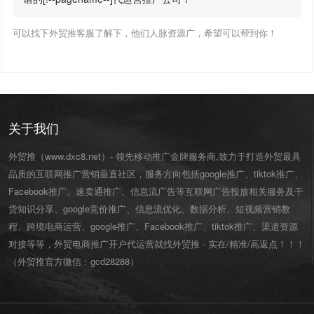
可以找下外贸推客服了解下，他们人脉资源广，希望可以帮到你！
关于我们
外贸推（www.dxc8.net）- 领先移动推广金牌服务商,致力于打造外贸最具
品质的互联网推广营销垂直社区，服务方向包括google推广、tiktok推广、
Facebook推广、速卖通推广、信息流广告等互联网广告投放相关服务及干
货知识分享、google竞价推广、信息流优化、数据分析、短视频营销教
程、跨境电商运营、
google推广
、
Facebook推广
、
tiktok推广
、渠道资源
对接等等，外贸电商推广开户代运营就找外贸推 - 实在/精准/高返点！！！
（外贸推官方微信：
gcd28288
）