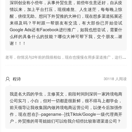
深圳创业有小些年，从事外贸生意，前些年生意还好，自从疫
情以来，加上平台打压，现很难熬、人生迷茫，每每晚上惊
醒，傍徨无助。想问下外贸推的大神们，现在想多渠道拓展还
来得及吗？平时跟一帮朋友有交流，有大部份已开始尝试
Google Ads还有Facebook进行推广，如我也想尝试，需要什
么样的具备什么的技能？哪位大神可帮下我，交个朋友...谢
谢！！！
老哥，你情况与2年前的我很相似，现在也慢慢在用多渠道推广，这行有钱景，你有基础上手会比较快，不必担心。至于Google还是Facebook哪好上手，我是Google广告入手，现在迷上外贸推关注大神们的营销推广干货。有空你也可多泡下这站，真能学到不少东西；希望可以帮到你！
程诗
30118 人阅读

我是名大四的学生，主修英文，前段时间到深圳一家跨境电商
公司实习，小白，但对一切都是很新鲜，很不得马上都学会，
前天领导让我收集国内做跨境电商运营公司，以便今后加强作
作，现在想在[!--pagename--]找Tiktok/Google一级代理商开
户，外贸推的哥哥姐姐们可以给我介绍些比较靠谱渠道公司？