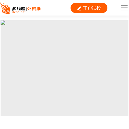
开户试投

导
航
首 页

跨境平台
独立站
B2B
推广
外贸百科
当前位置：
首页
>
外贸百科
>
物流
