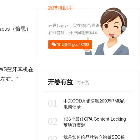
靠谱推助手
开户代运营，实在/精准/高返点
eus（倍思）
在线答疑，开户问题来私聊
加我微信
gcd28288

WS蓝牙耳机在
右。”‌‌
开卷有益
纯干货
01
中东COD月销售额200万RMB的
电商记录
02
136个最佳CPA Content Locking
落地页资源
03
我是如何给品牌独立站做SEO服