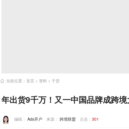
当前位置：
首页
>
资料
>
干货

年出货9千万！又一中国品牌成跨境
编辑：
Ads开户
来源：
跨境联盟
点击：
301