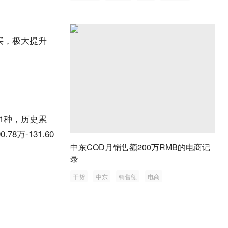
推广
购买，极大提升
21种，历史累
万-131.60
中东COD月销售额200万RMB的电商记
录
干货
中东
销售额
电商