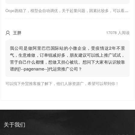
Ocpc跑稳了，模型会自动调优，关于起量问题，因素比较多，可以看下靠谱推大神出的干货文章，都是经验总结，应该可以找到对应解决。
王胖
17078 人阅读

我公司是做阿里巴巴国际站的小微企业，受疫情这2年不景
气，生意难做，订单锐减好多，朋友建议可以线上推广试试，
苦于自己什么都懂，想做又担心被坑。想问下大家有认识较靠
谱的[!--pagename--]代运营推广公司？
可以找下外贸推客服了解下，他们人脉资源广，希望可以帮到你！
关于我们