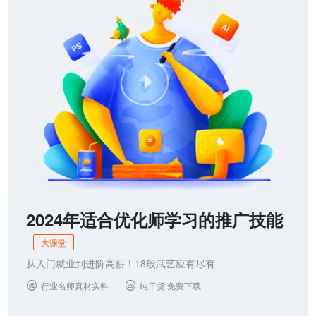
2024年适合优化师学习的推广技能
大课堂
从入门就业到进阶高薪！18般武艺应有尽有
行业名师真材实料
纯干货 免费下载

