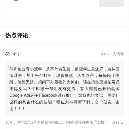
热点评论
李宁
41238 人阅读

深圳创业有小些年，从事外贸生意，前些年生意还好，自从疫
情以来，加上平台打压，现很难熬、人生迷茫，每每晚上惊
醒，傍徨无助。想问下外贸推的大神们，现在想多渠道拓展还
来得及吗？平时跟一帮朋友有交流，有大部份已开始尝试
Google Ads还有Facebook进行推广，如我也想尝试，需要什
么样的具备什么的技能？哪位大神可帮下我，交个朋友...谢
谢！！！
老哥，你情况与2年前的我很相似，现在也慢慢在用多渠道推广，这行有钱景，你有基础上手会比较快，不必担心。至于Google还是Facebook哪好上手，我是Google广告入手，现在迷上外贸推关注大神们的营销推广干货。有空你也可多泡下这站，真能学到不少东西；希望可以帮到你！