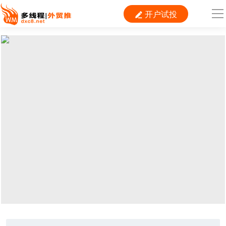
开户试投

导
航
首 页

跨境平台
独立站
B2B
推广
外贸百科
当前位置：
首页
>
推广
>
电商营销
