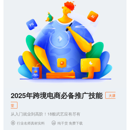
联系我们
2025年跨境电商必备推广技能
大课
堂
从入门就业到高阶！18般武艺应有尽有
行业名师真材实料
纯干货 免费下载

