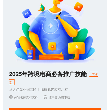
2025年跨境电商必备推广技能
大课
堂
从入门就业到高阶！18般武艺应有尽有
外贸名师真材实料
纯干货 免费下载

