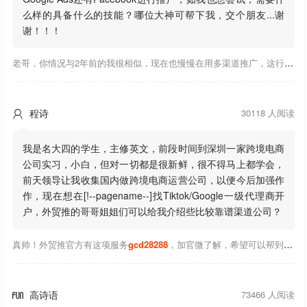
么样的具备什么的技能？哪位大神可帮下我，交个朋友...谢
谢！！！
老哥，你情况与2年前的我很相似，现在也慢慢在用多渠道推广，这行有钱景，你有基础上手会比较快，不必担心。至于Google还是Facebook哪好上手，我是Google广告入手，现在迷上外贸推关注大神们的营销推广干货。有空你也可多泡下这站，真能学到不少东西；希望可以帮到你！
程诗
30118 人阅读

我是名大四的学生，主修英文，前段时间到深圳一家跨境电商
公司实习，小白，但对一切都是很新鲜，很不得马上都学会，
前天领导让我收集国内做跨境电商运营公司，以便今后加强作
作，现在想在[!--pagename--]找Tiktok/Google一级代理商开
户，外贸推的哥哥姐姐们可以给我介绍些比较靠谱渠道公司？
真帅！外贸推官方有这项服务
gcd28288
，加官微了解，希望可以帮到你！
高诗语
73466 人阅读
