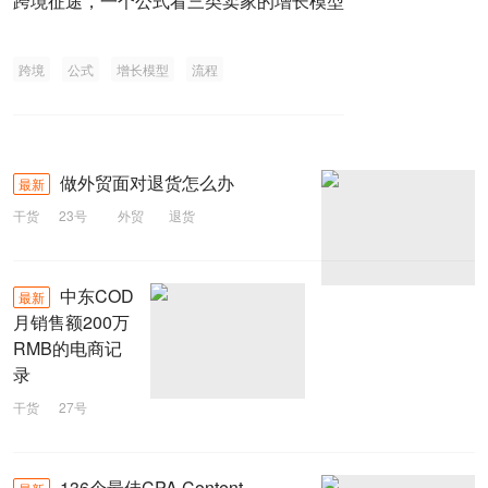
跨境征途，一个公式看三类卖家的增长模型
跨境
公式
增长模型
流程
做外贸面对退货怎么办
最新
干货
23号
外贸
退货
中东COD
最新
月销售额200万
RMB的电商记
录
干货
27号
中东
销售额
电商
136个最佳CPA Content