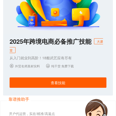
2025年跨境电商必备推广技能
大课
堂
从入门就业到高阶！18般武艺应有尽有
外贸名师真材实料
纯干货 免费下载


查看技能
靠谱推助手
开户代运营，实在/精准/高返点