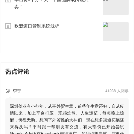
卖！
欧盟进口管制系统浅析
9
热点评论
李宁
41238 人阅读

深圳创业有小些年，从事外贸生意，前些年生意还好，自从疫
情以来，加上平台打压，现很难熬、人生迷茫，每每晚上惊
醒，傍徨无助。想问下外贸推的大神们，现在想多渠道拓展还
来得及吗？平时跟一帮朋友有交流，有大部份已开始尝试
Google Ads还有Facebook进行推广，如我也想尝试，需要什