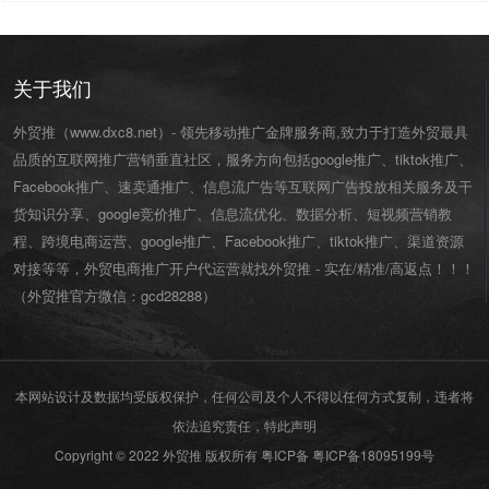
关于我们
外贸推（www.dxc8.net）- 领先移动推广金牌服务商,致力于打造外贸最具
品质的互联网推广营销垂直社区，服务方向包括google推广、tiktok推广、
Facebook推广、速卖通推广、信息流广告等互联网广告投放相关服务及干
货知识分享、google竞价推广、信息流优化、数据分析、短视频营销教
程、跨境电商运营、
google推广
、
Facebook推广
、
tiktok推广
、渠道资源
对接等等，外贸电商推广开户代运营就找外贸推 - 实在/精准/高返点！！！
（外贸推官方微信：
gcd28288
）
本网站设计及数据均受版权保护，任何公司及个人不得以任何方式复制，违者将
依法追究责任，特此声明
Copyright © 2022 外贸推 版权所有 粤ICP备
粤ICP备18095199号