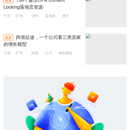
最新
Locking落地页资源
干货
27号
CPA
落地页
用户
跨境征途，一个公式看三类卖家
最新
的增长模型
干货
27号
跨境
公式
增长模型
流程