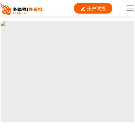
开户试投

导
航
首 页

跨境平台
独立站
B2B
推广
外贸百科
当前位置：
首页
>
资料
>
干货
