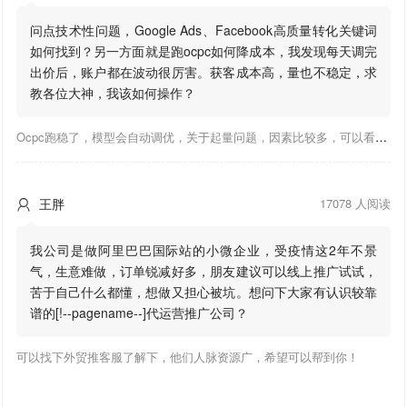
问点技术性问题，Google Ads、Facebook高质量转化关键词
如何找到？另一方面就是跑ocpc如何降成本，我发现每天调完
出价后，账户都在波动很厉害。获客成本高，量也不稳定，求
教各位大神，我该如何操作？
Ocpc跑稳了，模型会自动调优，关于起量问题，因素比较多，可以看下靠谱推大神出的干货文章，都是经验总结，应该可以找到对应解决。
王胖
17078 人阅读

我公司是做阿里巴巴国际站的小微企业，受疫情这2年不景
气，生意难做，订单锐减好多，朋友建议可以线上推广试试，
苦于自己什么都懂，想做又担心被坑。想问下大家有认识较靠
谱的[!--pagename--]代运营推广公司？
可以找下外贸推客服了解下，他们人脉资源广，希望可以帮到你！