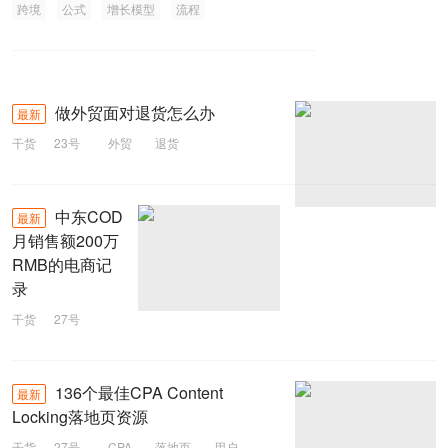
跨境
公式
增长模型
流程
做外贸面对退货怎么办
最新
干货
23号
外贸
退货
中东COD
最新
月销售额200万
RMB的电商记
录
干货
27号
中东
销售额
电商
136个最佳CPA Content
最新
Locking落地页资源
干货
27号
CPA
落地页
用户