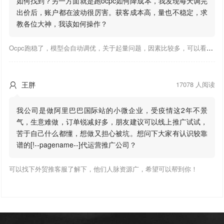
如何找到？另一方面就是跑ocpc如何降成本，我发现每天调完
出价后，账户都在波动很厉害。获客成本高，量也不稳定，求
教各位大神，我该如何操作？
Ocpc跑稳了，模型会自动调优，关于起量问题，因素比较多，可以看下靠谱推大神出的干货文章，都是经验总结，应该可以找到对应解决。
王胖
17078 人阅读

我公司是做阿里巴巴国际站的小微企业，受疫情这2年不景
气，生意难做，订单锐减好多，朋友建议可以线上推广试试，
苦于自己什么都懂，想做又担心被坑。想问下大家有认识较靠
谱的[!--pagename--]代运营推广公司？
可以找下外贸推客服了解下，他们人脉资源广，希望可以帮到你！