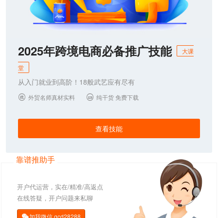
2025年跨境电商必备推广技能
大课
堂
从入门就业到高阶！18般武艺应有尽有
外贸名师真材实料
纯干货 免费下载


查看技能
靠谱推助手
开户代运营，实在/精准/高返点
在线答疑，开户问题来私聊
加我微信
gcd28288
