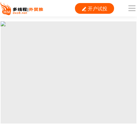
开户试投

导
航
首 页

跨境平台
独立站
B2B
推广
外贸百科
当前位置：
首页
>
资料
>
干货
