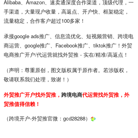
Alibaba、Amazon、速卖通深度合作渠道，顶级代理，一
手渠道，大量现户收量，
高返点
、
开户
快、框架稳定，
流量稳定，合作客户超过100多家！
承接google ads
推广
、
信息流
优化、短视频营销、
跨境
电
商
运营、google推广、Facebook推广、tiktok推广！外贸
电商推广开户/代运营就找外贸推 - 实在/精准/高返点！
（声明：尊重原创，图文版权属于原作者。若涉版权，
敬请联系我们处理，致谢！）
外贸推广开户找外贸推，
跨境电商
代运营找外贸推，外
贸推值得信赖！
（跨境开户-外贸推官微：
gcd28288
）