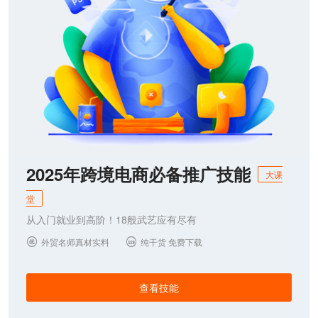
2025年跨境电商必备推广技能
大课
堂
从入门就业到高阶！18般武艺应有尽有
外贸名师真材实料
纯干货 免费下载


查看技能