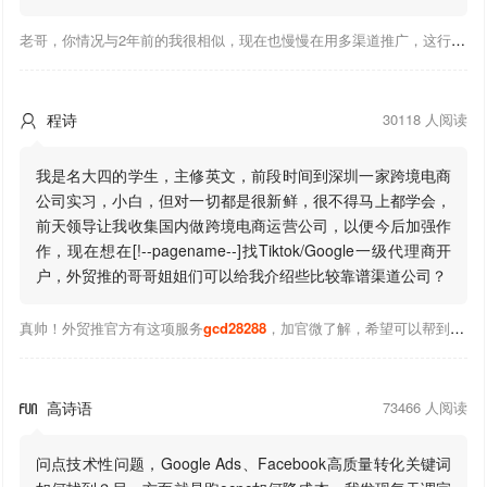
老哥，你情况与2年前的我很相似，现在也慢慢在用多渠道推广，这行有钱景，你有基础上手会比较快，不必担心。至于Google还是Facebook哪好上手，我是Google广告入手，现在迷上外贸推关注大神们的营销推广干货。有空你也可多泡下这站，真能学到不少东西；希望可以帮到你！
程诗
30118 人阅读

我是名大四的学生，主修英文，前段时间到深圳一家跨境电商
公司实习，小白，但对一切都是很新鲜，很不得马上都学会，
前天领导让我收集国内做跨境电商运营公司，以便今后加强作
作，现在想在[!--pagename--]找Tiktok/Google一级代理商开
户，外贸推的哥哥姐姐们可以给我介绍些比较靠谱渠道公司？
真帅！外贸推官方有这项服务
gcd28288
，加官微了解，希望可以帮到你！
高诗语
73466 人阅读

问点技术性问题，Google Ads、Facebook高质量转化关键词